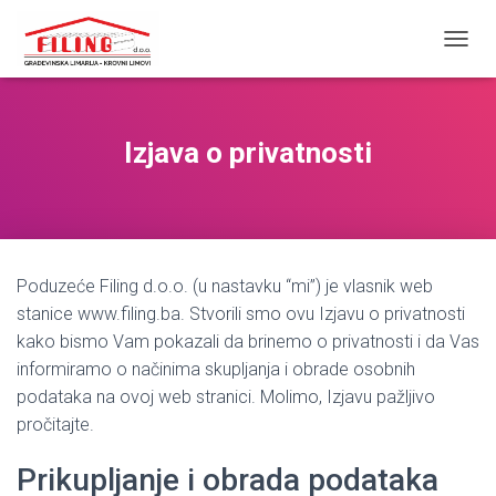
T
O
G
G
L
Izjava o privatnosti
E
N
A
V
I
G
Poduzeće Filing d.o.o. (u nastavku “mi”) je vlasnik web
A
T
stanice www.filing.ba. Stvorili smo ovu Izjavu o privatnosti
I
kako bismo Vam pokazali da brinemo o privatnosti i da Vas
O
informiramo o načinima skupljanja i obrade osobnih
N
podataka na ovoj web stranici. Molimo, Izjavu pažljivo
pročitajte.
Prikupljanje i obrada podataka